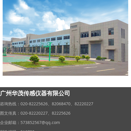
广州华茂传感仪器有限公司
咨询热线：020-82225626、82068470、82220227
图文传真：020-82220227、82225626
企业邮箱：573852567@qq.com